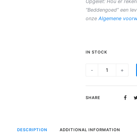
Opgelet: Hou er reken
“Beddengoed” een leve
onze
Algemene voorw
IN STOCK
Hoofdkussen
-
+
-
Orthopedica
|
SHARE
Colson
Company
quantity
DESCRIPTION
ADDITIONAL INFORMATION