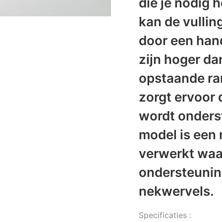
die je nodig h
kan de vullin
door een hand
zijn hoger d
opstaande ra
zorgt ervoor 
wordt onderst
model is een 
verwerkt waa
ondersteuning
nekwervels.
Specificaties :