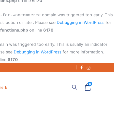
ions.php
on line
6170
domain was triggered too early. This
-for-woocommerce
action or later. Please see
Debugging in WordPress
for
it
functions.php
on line
6170
ain was triggered too early. This is usually an indicator
ease see
Debugging in WordPress
for more information.
line
6170
0
merk