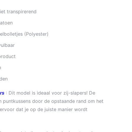
iet transpirerend
katoen
zelbolletjes (Polyester)
vulbaar
product
m
den
rs
: Dit model is ideaal voor zij-slapers! De
an puntkussens door de opstaande rand om het
ervoor dat je op de juiste manier wordt