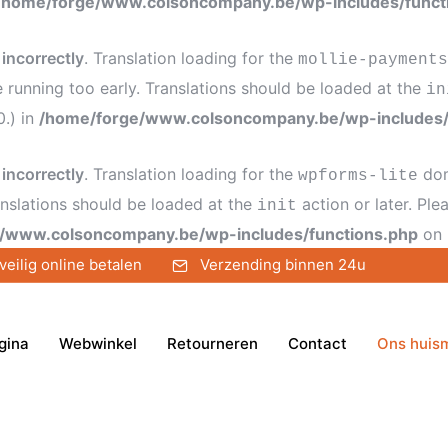
/home/forge/www.colsoncompany.be/wp-includes/funct
d
incorrectly
. Translation loading for the
mollie-payments
e running too early. Translations should be loaded at the
in
0.) in
/home/forge/www.colsoncompany.be/wp-includes/
d
incorrectly
. Translation loading for the
dom
wpforms-lite
anslations should be loaded at the
action or later. Pl
init
/www.colsoncompany.be/wp-includes/functions.php
on 
veilig online betalen
Verzending binnen 24u
gina
Webwinkel
Retourneren
Contact
Ons huis