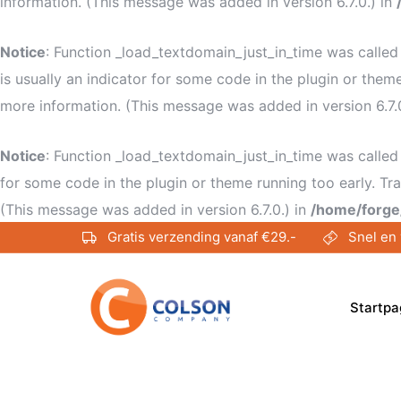
information. (This message was added in version 6.7.0.) in
Notice
: Function _load_textdomain_just_in_time was calle
is usually an indicator for some code in the plugin or them
more information. (This message was added in version 6.7.
Notice
: Function _load_textdomain_just_in_time was calle
for some code in the plugin or theme running too early. Tr
(This message was added in version 6.7.0.) in
/home/forge
Gratis verzending vanaf €29.-
Snel en 
Startpa