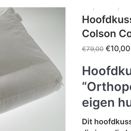
Home
/
Beddengoed
/
Hoofd
Hoofdkuss
Colson C
€
10,00
€
79,00
Hoofdk
“Orthop
eigen h
Dit hoofdkus