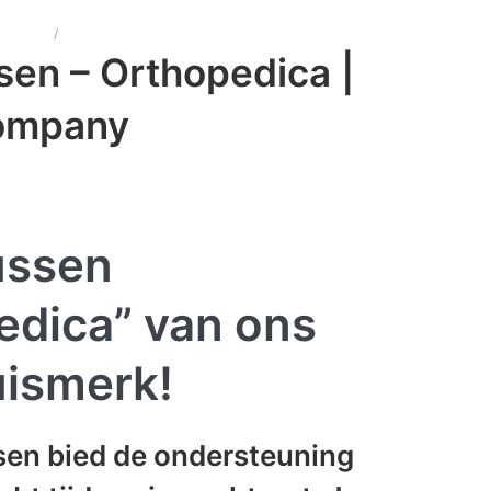
kussens
/
Hoofdkussen – Orthopedica | Colson Company
en – Orthopedica |
ompany
ussen
edica” van ons
uismerk!
sen bied de ondersteuning