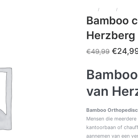
Home
/
Comfort
/
Zitkussens
Bamboo co
Herzberg
€
24,9
€
49,99
Bamboo 
van Her
Bamboo Orthopedisch
Mensen die meerdere ur
kantoorbaan of chauff
aannemen van een ver