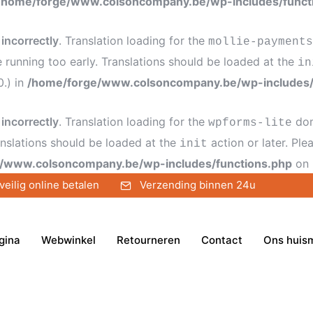
/home/forge/www.colsoncompany.be/wp-includes/funct
d
incorrectly
. Translation loading for the
mollie-payments
e running too early. Translations should be loaded at the
in
0.) in
/home/forge/www.colsoncompany.be/wp-includes/
d
incorrectly
. Translation loading for the
dom
wpforms-lite
anslations should be loaded at the
action or later. Pl
init
/www.colsoncompany.be/wp-includes/functions.php
on 
veilig online betalen
Verzending binnen 24u
gina
Webwinkel
Retourneren
Contact
Ons huis