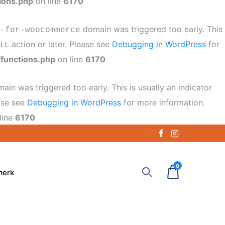
ions.php
on line
6170
domain was triggered too early. This
-for-woocommerce
action or later. Please see
Debugging in WordPress
for
it
functions.php
on line
6170
ain was triggered too early. This is usually an indicator
ease see
Debugging in WordPress
for more information.
line
6170
0
merk