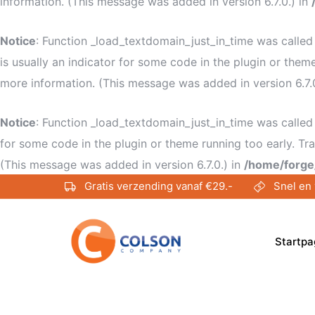
information. (This message was added in version 6.7.0.) in
Notice
: Function _load_textdomain_just_in_time was calle
is usually an indicator for some code in the plugin or them
more information. (This message was added in version 6.7.
Notice
: Function _load_textdomain_just_in_time was calle
for some code in the plugin or theme running too early. Tr
(This message was added in version 6.7.0.) in
/home/forge
Gratis verzending vanaf €29.-
Snel en 
Startpa